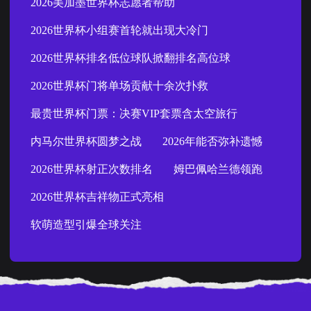
2026美加墨世界杯志愿者帮助
2026世界杯小组赛首轮就出现大冷门
2026世界杯排名低位球队掀翻排名高位球
2026世界杯门将单场贡献十余次扑救
最贵世界杯门票：决赛VIP套票含太空旅行
内马尔世界杯圆梦之战
2026年能否弥补遗憾
2026世界杯射正次数排名
姆巴佩哈兰德领跑
2026世界杯吉祥物正式亮相
软萌造型引爆全球关注