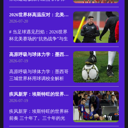
次世界杯的
育评估三十年，我见证过无数
赛场上的高光与暗影。但今年
2026世界杯高温应对：北美赛场智能降温方案与热射病医疗预案实战推演
这个赛季，有一种前所未有的
2026-07-20
压迫感，正悄然渗透进每一场
# 当足球遇见烈焰：2026世界
比赛中。104场密集赛程，这
杯北美赛场的“抗热战争”与生
不是一个冰冷的
死时速 作为一名深耕体育评
估领域三十年的老观察者，我
高原呼吸与球体力学：墨西哥三城世界杯用球调校全解析
见证过无数赛场奇迹，但2026
2026-07-19
年世界杯的挑战，却让我这个
高原呼吸与球体力学：墨西哥
见惯风浪的老兵也不禁捏了一
三城世界杯用球调校全解析
把冷汗
作为一名从事体育装备评估三
十年的老将，我见证过无数足
疾风新芽：埃斯特旺的世界杯前奏
球的变迁，从皮革缝制的沉重
2026-07-19
球体，到如今科技感十足的复
疾风新芽：埃斯特旺的世界杯
合材料制品。然而，当我得知
前奏 三十年了。三十年的光
1986年墨西哥世
阴，足以让一个青涩的记者变