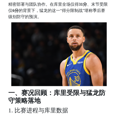
精密部署与团队协作。在库里全场仅得
31分
、末节受限
仅
6分
的背景下，猛龙的这一“得分限制战”堪称季后赛
级别防守的预演。
一、赛况回顾：库里受限与猛龙防
守策略落地
1. 比赛进程与库里数据