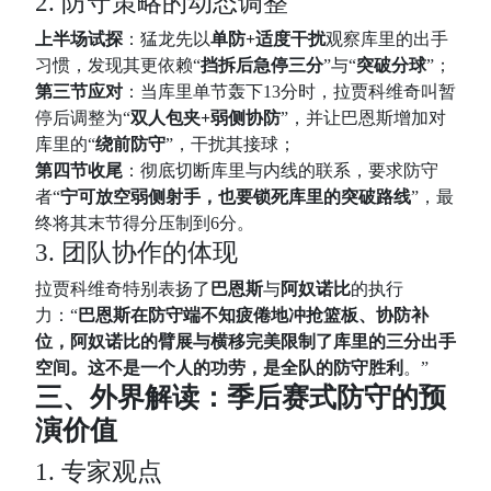
2. 防守策略的动态调整
上半场试探
：猛龙先以
单防+适度干扰
观察库里的出手
习惯，发现其更依赖“
挡拆后急停三分
”与“
突破分球
”；
第三节应对
：当库里单节轰下13分时，拉贾科维奇叫暂
停后调整为“
双人包夹+弱侧协防
”，并让巴恩斯增加对
库里的“
绕前防守
”，干扰其接球；
第四节收尾
：彻底切断库里与内线的联系，要求防守
者“
宁可放空弱侧射手，也要锁死库里的突破路线
”，最
终将其末节得分压制到6分。
3. 团队协作的体现
拉贾科维奇特别表扬了
巴恩斯
与
阿奴诺比
的执行
力：“
巴恩斯在防守端不知疲倦地冲抢篮板、协防补
位，阿奴诺比的臂展与横移完美限制了库里的三分出手
空间。这不是一个人的功劳，是全队的防守胜利
。”
三、外界解读：季后赛式防守的预
演价值
1. 专家观点