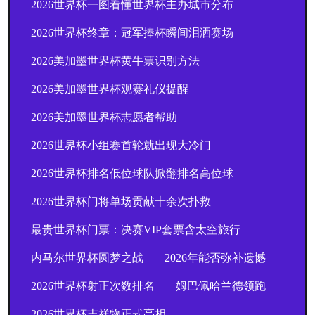
2026世界杯一图看懂世界杯主办城市分布
2026世界杯终章：冠军捧杯瞬间泪洒赛场
2026美加墨世界杯黄牛票识别方法
2026美加墨世界杯观赛礼仪提醒
2026美加墨世界杯志愿者帮助
2026世界杯小组赛首轮就出现大冷门
2026世界杯排名低位球队掀翻排名高位球
2026世界杯门将单场贡献十余次扑救
最贵世界杯门票：决赛VIP套票含太空旅行
内马尔世界杯圆梦之战
2026年能否弥补遗憾
2026世界杯射正次数排名
姆巴佩哈兰德领跑
2026世界杯吉祥物正式亮相