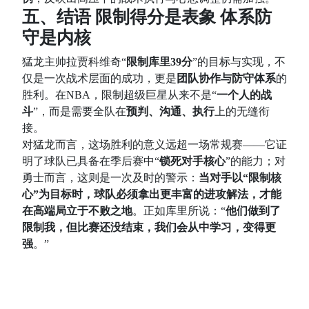
五、结语 限制得分是表象 体系防
守是内核
猛龙主帅拉贾科维奇“
限制库里39分
”的目标与实现，不
仅是一次战术层面的成功，更是
团队协作与防守体系
的
胜利。在NBA，限制超级巨星从来不是“
一个人的战
斗
”，而是需要全队在
预判、沟通、执行
上的无缝衔
接。
对猛龙而言，这场胜利的意义远超一场常规赛——它证
明了球队已具备在季后赛中“
锁死对手核心
”的能力；对
勇士而言，这则是一次及时的警示：
当对手以“限制核
心”为目标时，球队必须拿出更丰富的进攻解法，才能
在高端局立于不败之地
。正如库里所说：“
他们做到了
限制我，但比赛还没结束，我们会从中学习，变得更
强
。”
上一篇:
库里称猛龙末段加强压力 勇士应对不足致失利
下一篇:
科尔称接手勇士被赞创新 坦言战术理念皆学自