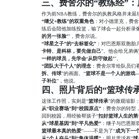
三、费舍尔的“教练经”：
作为前NBA教练，费舍尔的执教风格并未延
“继父+教练”的双重角色
：对小德里克，费舍
练后会陪他加练投篮，输了球会一起分析录
的另一张脸’
”，费舍尔说。
“球星之子”的“去标签化”
：对巴恩斯双胞胎
卡特、是科林，要先做自己
”。他会给兄弟俩
一样的球员，先学会‘从防守做起’
”。
“团队大于个人”的理念
：费舍尔常给队员们
拆、传球
”的画面。“
篮球不是一个人的游戏
子补位
”，他说。
四、照片背后的“篮球传承
这张工作照，实则是“
篮球传承
”的微观缩影
从“职业赛场”到“校园原点”
：费舍尔的转型，
回到校园，用经验帮孩子“
扣好篮球人生的第
从“球星基因”到“平凡热爱”
：继子与巴恩斯
篮球最本真的热爱
”——不是为了“
成为下一
从“个人奋斗”到“集体温暖”
：照片里没有“
球