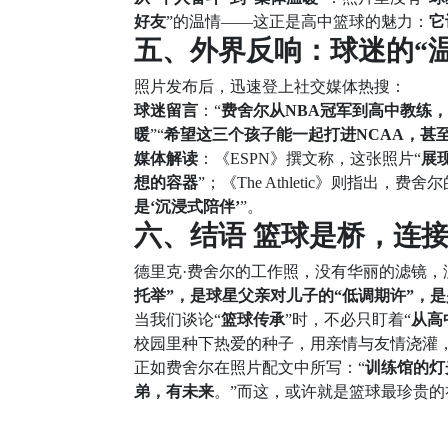
好友
”的温情——这正是高中篮球的魅力：
它
五、外界反响：球迷的“温
照片发布后，迅速登上社交媒体热搜：
球迷留言
：“
费舍尔从NBA冠军到高中教练，
暖
”“
希望这三个孩子能一起打进NCAA，甚至
媒体解读
：《ESPN》撰文称，这张照片“
展
想的容器
”；《The Athletic》则指出，费舍
是‘沉浸式陪伴’
”。
六、结语 篮球是桥，连
德里克·费舍尔的工作照，没有华丽的滤镜
托举”，是球星父亲对儿子的“低调期许”，是
当我们谈论“
篮球传承
”时，不必只盯着“
从高
校园里种下热爱的种子，用亲情与友情浇灌
正如费舍尔在照片配文中所写：“
训练馆的灯
弟，有未来
。”而这，或许就是篮球最珍贵的
上一篇:
皮尔斯称12年东决G6改变詹姆斯生