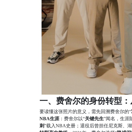
一、费舍尔的身份转型：从
要读懂这张照片的意义，需先回溯费舍尔的“
NBA生涯
：费舍尔以“
关键先生
”闻名，生涯
刺
”载入NBA史册；退役后曾担任尼克斯、