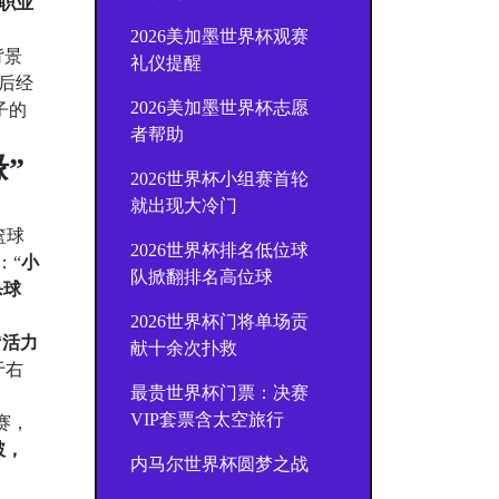
是职业
2026美加墨世界杯观赛
背景
礼仪提醒
后经
2026美加墨世界杯志愿
子的
者帮助
”
2026世界杯小组赛首轮
就出现大冷门
篮球
2026世界杯排名低位球
：“
小
队掀翻排名高位球
杀球
2026世界杯门将单场贡
“
活力
献十余次扑救
于右
最贵世界杯门票：决赛
VIP套票含太空旅行
赛，
破，
内马尔世界杯圆梦之战