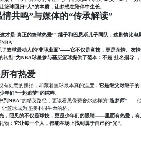
让篮球回归“人”的本质，让梦想在陪伴中生长
。
情共鸣”与媒体的“传承解读”
这才是‘真正的篮球热爱’
”“
继子和巴恩斯儿子同队，这剧情比电
NBA
”；
现了篮球最动人的‘非职业面’——它不仅是竞技，更是亲情、友
尔的转型“
为NBA球星参与基层篮球提供了范本：不是‘挂名指导’
接所有热爱
，没有刻意的摆拍，却藏着篮球最本真的温度：
它是继父对继子的
少年们“一起追梦”的纯粹
。
中到NBA
”的精英路径，更该看见像费舍尔这样的“
造梦师
”——
，让篮球成为连接不同生命的桥。
光，照见的不仅是球技，更是少年们的眼睛——里面有热爱，有
礼物：
它让每一个人，都能在场上找到属于自己的“光”
。
涯 自己是促其进步原因