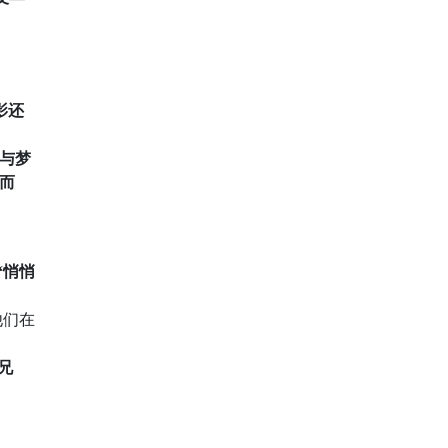
影还
情与梦
，而
“悄悄
他们在
兄