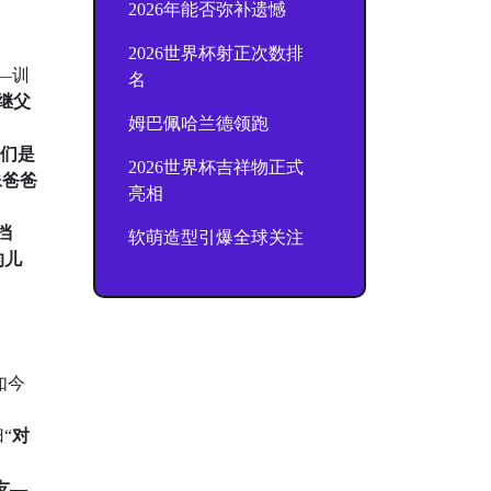
2026年能否弥补遗憾
2026世界杯射正次数排
—训
名
‘继父
姆巴佩哈兰德领跑
们是
2026世界杯吉祥物正式
像爸爸
亮相
挡
软萌造型引爆全球关注
的儿
如今
“
对
友—