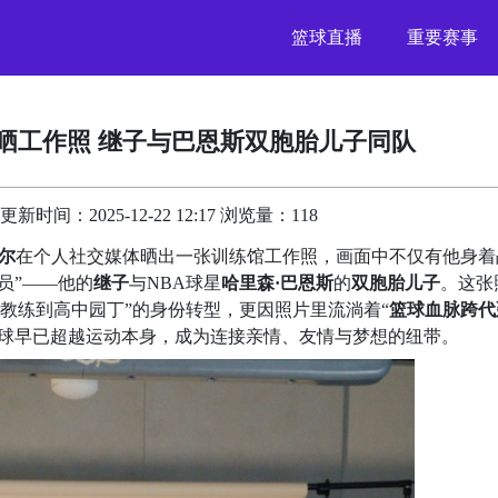
篮球直播
重要赛事
晒工作照 继子与巴恩斯双胞胎儿子同队
时间：2025-12-22 12:17 浏览量：118
尔
在个人社交媒体晒出一张训练馆工作照，画面中不仅有他身着
员”——他的
继子
与NBA球星
哈里森·巴恩斯
的
双胞胎儿子
。这张
A教练到高中园丁”的身份转型，更因照片里流淌着“
篮球血脉跨代
篮球早已超越运动本身，成为连接亲情、友情与梦想的纽带。