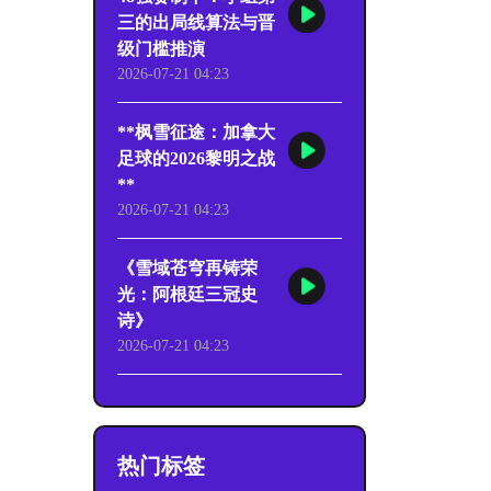
三的出局线算法与晋
级门槛推演
2026-07-21 04:23
**枫雪征途：加拿大
足球的2026黎明之战
**
2026-07-21 04:23
《雪域苍穹再铸荣
光：阿根廷三冠史
诗》
2026-07-21 04:23
热门标签