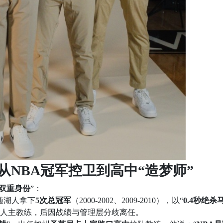
NBA冠军控卫到高中“造梦师”
双重身份
”：
随湖人拿下
5次总冠军
（2000-2002、2009-2010），以“
0.4秒绝杀
湖人主教练，后因战绩与管理层分歧离任。