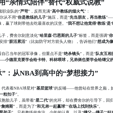
用“亲情式陪伴”替代“权威式说教”
续职业队的“
严苛
”，反而充满“
高中教练的烟火气
”：
尔从不用“
你是教练的儿子
”施压，而是“
先当朋友，再当教练
”—
像，赢了球则带他去吃最喜欢的汉堡。“
我不想让他觉得‘教练’是
儿子，费舍尔刻意淡化“
哈里森·巴恩斯的儿子
”标签，而是强调“
你
安排“
脏活累活
”（比如防守对方箭头人物），告诉他们“
想成为
看自己当年的冠军录像，但重点不是“
绝杀镜头
”，而是“
队友互相
——小德里克要学会给卡特、科林喂球，兄弟俩也要学会给继父
”：从NBA到高中的“梦想接力”
：
代表着NBA球星对“
基层篮球
”的反哺——他曾站在世界之巅，
一粒扣子
”。
双胞胎儿子，虽带着“
星二代
”的光环，却在费舍尔的引导下，回归
个詹姆斯
”，而是为了“
和兄弟一起赢球
”“
在场上找到快乐
”。
星架子
”，只有教练的专注、少年的认真，以及“
继父—继子
”“
好