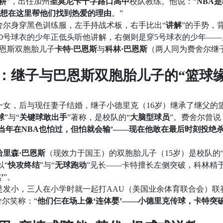
耕
”，出任加州
圣莫尼卡十字路口高中
校队教练。他说：“
NBA
我想在这里帮他们找到热爱的理由
。”
舍尔身穿黑色训练服，左手持战术板，右手比出“
讲解
”的手势，
0号球衣的少年正低头听他讲解，右侧则是穿5号球衣的少年——
巴恩斯双胞胎儿子
卡特·巴恩斯
与
科林·巴恩斯
（两人同为费舍尔继
：继子与巴恩斯双胞胎儿子的“篮球缘
：
一女，后与现任妻子结婚，继子小德里克（16岁）继承了继父的
球
”与“
关键球敢出手
”著称，是校队的“
大脑型球员
”。费舍尔曾说
当年在NBA也怕过，但怕就会输’——现在他敢在最后时刻投绝
哈里森·巴恩斯
（现效力于国王）的双胞胎儿子（15岁）是校队的
以“
快攻终结
”与“
无球跑动
”见长——卡特擅长左侧突破，科林精
’
”。
是发小，三人在小学时就一起打AAU（美国业余体育联合会）联
舍尔笑称：“
他们仨在场上像‘连体婴’——小德里克传球，卡特突