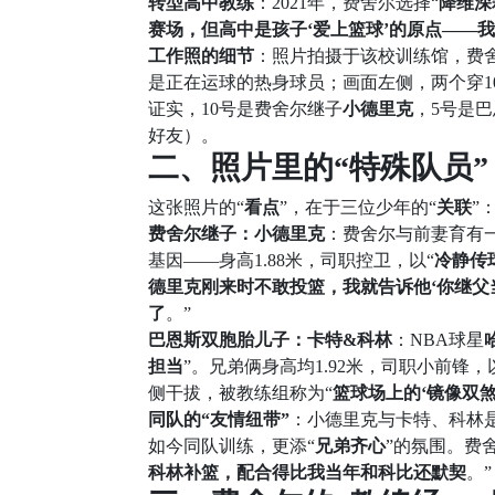
转型高中教练
：2021年，费舍尔选择“
降维深
赛场，但高中是孩子‘爱上篮球’的原点——
工作照的细节
：照片拍摄于该校训练馆，费
是正在运球的热身球员；画面左侧，两个穿1
证实，10号是费舍尔继子
小德里克
，5号是
好友）。
二、照片里的“特殊队员”
这张照片的“
看点
”，在于三位少年的“
关联
”
费舍尔继子：小德里克
：费舍尔与前妻育有
基因——身高1.88米，司职控卫，以“
冷静传
德里克刚来时不敢投篮，我就告诉他‘你继父
了
。”
巴恩斯双胞胎儿子：卡特&科林
：NBA球星
担当
”。兄弟俩身高均1.92米，司职小前锋，
侧干拔，被教练组称为“
篮球场上的‘镜像双煞
同队的“友情纽带”
：小德里克与卡特、科林
如今同队训练，更添“
兄弟齐心
”的氛围。费
科林补篮，配合得比我当年和科比还默契
。”