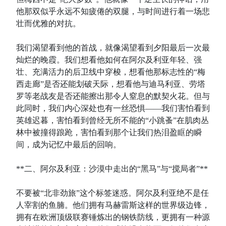
他那双似乎永远不知疲倦的双腿，与时间进行着一场悲
壮而优雅的对抗。
我们渴望看到他的首战，就像渴望看到夕阳最后一次最
灿烂的晚霞。我们想看他如何在阿尔及利亚年轻、强
壮、充满活力的后卫线中穿梭，想看他那标志性的“梅
西走廊”是否还能划破天际，想看他与迪马利亚、劳塔
罗等老战友是否还能擦出那令人窒息的默契火花。但与
此同时，我们内心深处也有一丝恐惧——我们害怕看到
英雄迟暮，害怕看到曾经无所不能的“小跳蚤”在肌肉丛
林中被撞得踉跄，害怕看到那个让我们热泪盈眶的瞬
间，成为记忆中最后的回响。
**二、阿尔及利亚：沙漠中走出的“黑马”与“搅局者”**
不要被“北非劲旅”这个标签迷惑。阿尔及利亚绝不是任
人宰割的鱼腩。他们拥有马赫雷斯这样的世界级边锋，
拥有在欧洲顶级联赛锤炼出的钢铁防线，更拥有一种源