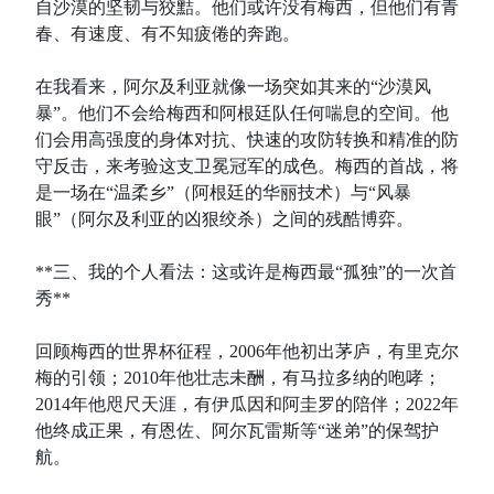
自沙漠的坚韧与狡黠。他们或许没有梅西，但他们有青
春、有速度、有不知疲倦的奔跑。
在我看来，阿尔及利亚就像一场突如其来的“沙漠风
暴”。他们不会给梅西和阿根廷队任何喘息的空间。他
们会用高强度的身体对抗、快速的攻防转换和精准的防
守反击，来考验这支卫冕冠军的成色。梅西的首战，将
是一场在“温柔乡”（阿根廷的华丽技术）与“风暴
眼”（阿尔及利亚的凶狠绞杀）之间的残酷博弈。
**三、我的个人看法：这或许是梅西最“孤独”的一次首
秀**
回顾梅西的世界杯征程，2006年他初出茅庐，有里克尔
梅的引领；2010年他壮志未酬，有马拉多纳的咆哮；
2014年他咫尺天涯，有伊瓜因和阿圭罗的陪伴；2022年
他终成正果，有恩佐、阿尔瓦雷斯等“迷弟”的保驾护
航。