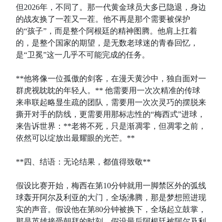
但2026年，不同了。那一代黄金球员大多已隐退，身边
的战友换了一茬又一茬。他不再是那个需要被保护
的“孩子”，而是整个阿根廷的精神图腾。他肩上扛着
的，是整个国家的期望，是无数老球迷的青春回忆，
是“卫冕”这一几乎不可能完成的任务。
**他将像一位孤傲的剑客，在漫天黄沙中，独自面对一
群虎视眈眈的年轻人。** 他需要用一次次精准的传球
来串联起略显生疏的团队，需要用一次次灵巧的摆脱来
撕开对手的防线，更需要用那标志性的“梅西式”进球，
来告诉世界：**老将不死，只是渐凋零，但凋零之前，
依然可以绽放出最耀眼的光芒。**
**四、结语：无论结果，都值得致敬**
假设比赛开始，梅西在第10分钟就用一脚禁区外的弧线
球轰开阿尔及利亚的大门，全场沸腾，那是梦想照进现
实的声音。假设他在第80分钟被换下，全场起立鼓掌，
那是英雄接受朝拜的时刻。假设最后阿根廷被阿尔及利