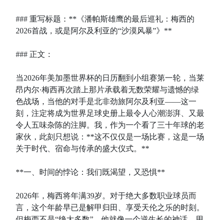
### 重写标题：**《潘帕斯雄鹰的最后巡礼：梅西的
2026首战，或是阿尔及利亚的“沙漠风暴”》**
### 正文：
当2026年美加墨世界杯的日历翻到小组赛第一轮，当莱
昂内尔·梅西再次踏上那片承载着无数荣耀与遗憾的绿
色战场，当他的对手是北非劲旅阿尔及利亚——这一
刻，注定将成为世界足球史册上最令人心潮澎湃、又最
令人五味杂陈的注脚。我，作为一个看了三十年球的老
家伙，此刻只想说：**这不仅仅是一场比赛，这是一场
关于时代、宿命与传承的盛大仪式。**
**一、时间的悖论：我们既渴望，又恐惧**
2026年，梅西将年满39岁。对于绝大多数职业球员而
言，这个年龄早已是解甲归田、享受天伦之乐的时刻。
但梅西不是“绝大多数”。他就像一个逆生长的神话，用