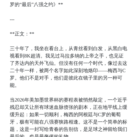
罗的“最后”八强之约》**
---
**正文：**
三十年了，我坐在看台上，从青丝看到白发，从黑白电
视看到8K超清。我见过马拉多纳的上帝之手，也见证
了齐达内的天外飞仙。但没有任何一个时代，像过去这
二十年一样，被两个名字如此深刻地烙印——梅西与C
罗。他们不是对手，他们是彼此在镜子里的另一种可
能。
当2026年美加墨世界杯的赛程表被悄然敲定，一个近乎
残忍却又让所有球迷血脉偾张的剧本，正在地平线上缓
缓升起：如果一切顺利，梅西的阿根廷与C罗的葡萄
牙，极有可能在八强赛狭路相逢。这不是一个简单的标
题，这是一封写给青春的告别信，是足球之神留给我们
最后的、也是最奢侈的礼物。