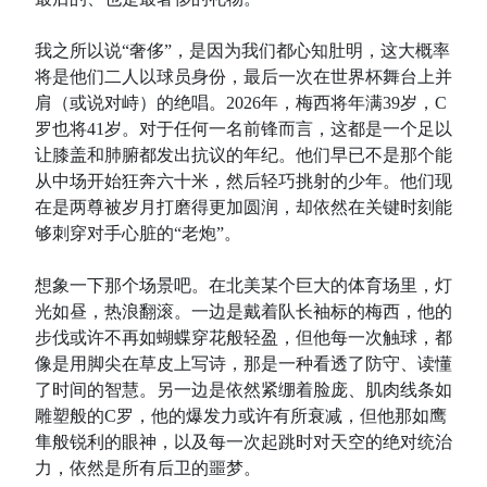
我之所以说“奢侈”，是因为我们都心知肚明，这大概率
将是他们二人以球员身份，最后一次在世界杯舞台上并
肩（或说对峙）的绝唱。2026年，梅西将年满39岁，C
罗也将41岁。对于任何一名前锋而言，这都是一个足以
让膝盖和肺腑都发出抗议的年纪。他们早已不是那个能
从中场开始狂奔六十米，然后轻巧挑射的少年。他们现
在是两尊被岁月打磨得更加圆润，却依然在关键时刻能
够刺穿对手心脏的“老炮”。
想象一下那个场景吧。在北美某个巨大的体育场里，灯
光如昼，热浪翻滚。一边是戴着队长袖标的梅西，他的
步伐或许不再如蝴蝶穿花般轻盈，但他每一次触球，都
像是用脚尖在草皮上写诗，那是一种看透了防守、读懂
了时间的智慧。另一边是依然紧绷着脸庞、肌肉线条如
雕塑般的C罗，他的爆发力或许有所衰减，但他那如鹰
隼般锐利的眼神，以及每一次起跳时对天空的绝对统治
力，依然是所有后卫的噩梦。