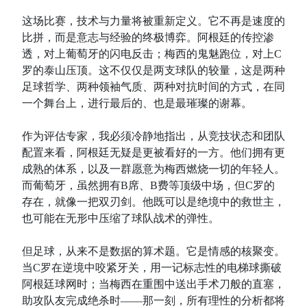
这场比赛，技术与力量将被重新定义。它不再是速度的
比拼，而是意志与经验的终极博弈。阿根廷的传控渗
透，对上葡萄牙的闪电反击；梅西的鬼魅跑位，对上C
罗的泰山压顶。这不仅仅是两支球队的较量，这是两种
足球哲学、两种领袖气质、两种对抗时间的方式，在同
一个舞台上，进行最后的、也是最璀璨的谢幕。
作为评估专家，我必须冷静地指出，从竞技状态和团队
配置来看，阿根廷无疑是更被看好的一方。他们拥有更
成熟的体系，以及一群愿意为梅西燃烧一切的年轻人。
而葡萄牙，虽然拥有B席、B费等顶级中场，但C罗的
存在，就像一把双刃剑。他既可以是绝境中的救世主，
也可能在无形中压缩了球队战术的弹性。
但足球，从来不是数据的算术题。它是情感的核聚变。
当C罗在逆境中咬紧牙关，用一记标志性的电梯球撕破
阿根廷球网时；当梅西在重围中送出手术刀般的直塞，
助攻队友完成绝杀时——那一刻，所有理性的分析都将