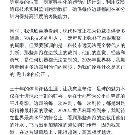
等重要的位置，制定科学化的跑动训练计划，利用GPS
追踪技术实时监测跑动数据，确保每位边裁都能在90分
钟内保持高强度的奔跑能力。
同时，我也欣喜地看到，现代科技正在为边裁提供更多
辅助。VAR技术的引入，一定程度上弥补了肉眼观察
的局限。但我要强调的是，科技永远无法完全替代人的
判断。那些奔跑在边线上的裁判，他们的直觉、经验和
勇气，是任何机器都无法复制的。2026年世界杯，我期
待看到更多边裁用他们的脚步，为我们诠释什么是真正
的“跑出来的公正”。
三十年的体育评估生涯，让我愈发坚信：足球的魅力不
仅在于进球那一刻的狂喜，更在于那些为公平而奔跑的
平凡身影。边裁的每一次冲刺，每一次到位，都是对足
球精神最朴素的致敬。2026年世界杯即将到来，我期待
在世界最高水平的舞台上，看到那些奔跑的边裁用他们
的汗水，书写出更加精准的越位判罚传奇。因为我知
道，在这片绿茵场上，跑得越远，离真相就越近。