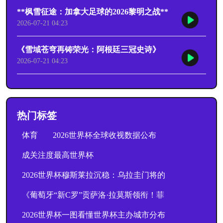
**枫雪征途：加拿大足球的2026黎明之战**
2026-07-21 04:23
《雪域苍穹再铸荣光：阿根廷三冠史诗》
2026-07-21 04:23
热门标签
体育
2026世界杯全球收视数据公布
成关注度最高世界杯
2026世界杯穆斯莱拉沉稳：乌拉圭门将的
《葡萄牙“新C罗”贡萨洛·拉莫斯领衔！菲
2026世界杯一图看懂世界杯主办城市分布