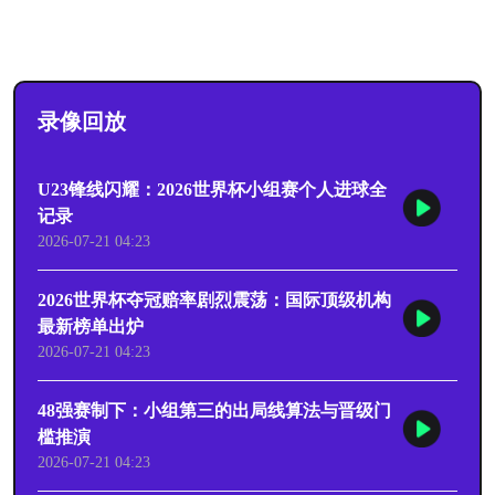
录像回放
U23锋线闪耀：2026世界杯小组赛个人进球全
记录
2026-07-21 04:23
2026世界杯夺冠赔率剧烈震荡：国际顶级机构
最新榜单出炉
2026-07-21 04:23
48强赛制下：小组第三的出局线算法与晋级门
槛推演
2026-07-21 04:23