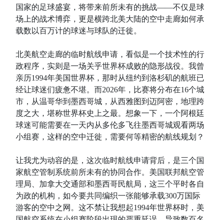
国家的足球盛宴，将带来前所未有的挑战——不仅是球
场上的战术博弈，更是横跨北美大陆的空中走廊如何承
载数以百万计的球迷与球队的迁徙。
北美航空走廊的临时航线申请，看似是一个技术性的行
政程序，实则是一场关乎世界杯成败的隐形战役。我曾
亲历1994年美国世界杯，那时从纽约到洛杉矶的航班已
经让球迷们疲惫不堪。而2026年，比赛将分布在16个城
市，从温哥华到墨西哥城，从西雅图到迈阿密，地理跨
度之大，堪称世界杯史上之最。想象一下，一个阿根廷
球迷可能需要在一天内从多伦多飞往墨西哥城观看两场
小组赛，这样的空中迁徙，需要何等精密的航线规划？
让我尤为动容的是，这次临时航线申请背后，是三个国
家航空管制系统前所未有的协同合作。美国联邦航空管
理局、加拿大交通部和墨西哥民航局，这三个平时各自
为政的机构，如今要共同编织一张能够承载300万国际
游客的空中之网。这不禁让我想起1994年世界杯时，美
国航空系统在小组赛阶段出现的严重延误，导致数百名