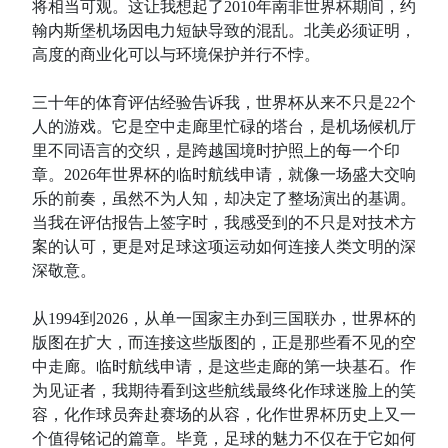
将相当可观。这让我想起了2010年南非世界杯期间，约
翰内斯堡机场因电力短缺导致的混乱。北美必须证明，
高度的商业化可以与环境保护并行不悖。
三十年的体育评估经验告诉我，世界杯从来不只是22个
人的游戏。它是空中走廊里忙碌的塔台，是机场候机厅
里不同语言的交织，是跨越国境时护照上的每一个印
章。2026年世界杯的临时航线申请，就像一场盛大交响
乐的前奏，虽然不为人知，却决定了整场演出的基调。
当我在评估报告上签字时，我感受到的不只是对技术方
案的认可，更是对足球这项运动如何连接人类文明的深
深敬意。
从1994到2026，从单一国家主办到三国联办，世界杯的
版图在扩大，而连接这些版图的，正是那些看不见的空
中走廊。临时航线申请，是这些走廊的第一块基石。作
为见证者，我期待看到这些航线最终化作球迷脸上的笑
容，化作球员奔赴赛场的从容，化作世界杯历史上又一
个值得铭记的篇章。毕竟，足球的魅力不仅在于它如何