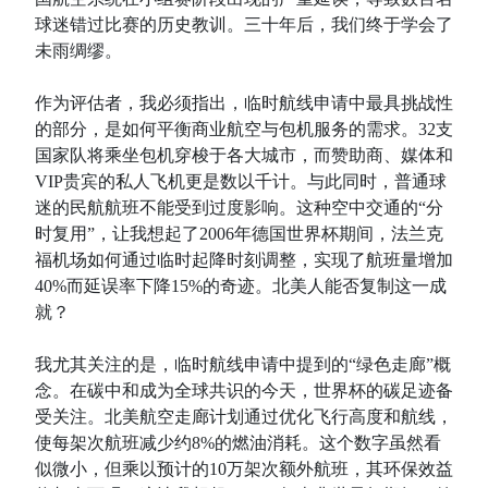
球迷错过比赛的历史教训。三十年后，我们终于学会了
未雨绸缪。
作为评估者，我必须指出，临时航线申请中最具挑战性
的部分，是如何平衡商业航空与包机服务的需求。32支
国家队将乘坐包机穿梭于各大城市，而赞助商、媒体和
VIP贵宾的私人飞机更是数以千计。与此同时，普通球
迷的民航航班不能受到过度影响。这种空中交通的“分
时复用”，让我想起了2006年德国世界杯期间，法兰克
福机场如何通过临时起降时刻调整，实现了航班量增加
40%而延误率下降15%的奇迹。北美人能否复制这一成
就？
我尤其关注的是，临时航线申请中提到的“绿色走廊”概
念。在碳中和成为全球共识的今天，世界杯的碳足迹备
受关注。北美航空走廊计划通过优化飞行高度和航线，
使每架次航班减少约8%的燃油消耗。这个数字虽然看
似微小，但乘以预计的10万架次额外航班，其环保效益