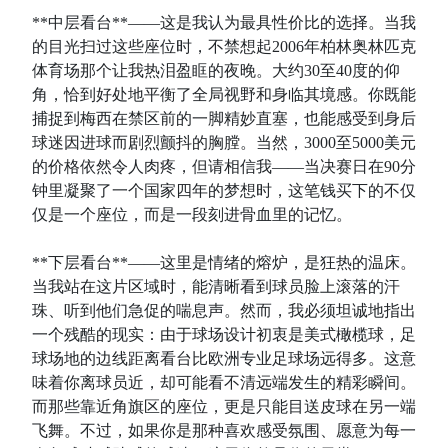
**中层看台**——这是我认为最具性价比的选择。当我
的目光扫过这些座位时，不禁想起2006年柏林奥林匹克
体育场那个让我热泪盈眶的夜晚。大约30至40度的仰
角，恰到好处地平衡了全局视野和身临其境感。你既能
捕捉到梅西在禁区前的一脚精妙直塞，也能感受到身后
球迷因进球而剧烈颤抖的胸膛。当然，3000至5000美元
的价格依然令人肉疼，但请相信我——当决赛日在90分
钟里凝聚了一个国家四年的梦想时，这笔钱买下的不仅
仅是一个座位，而是一段刻进骨血里的记忆。
**下层看台**——这里是情绪的熔炉，是狂热的温床。
当我站在这片区域时，能清晰看到球员脸上滚落的汗
珠、听到他们急促的喘息声。然而，我必须坦诚地指出
一个残酷的现实：由于球场设计初衷是美式橄榄球，足
球场地的边线距离看台比欧洲专业足球场远得多。这意
味着你离球员近，却可能看不清远端发生的精彩瞬间。
而那些靠近角旗区的座位，更是只能目送皮球在另一端
飞舞。不过，如果你是那种喜欢感受氛围、愿意为每一