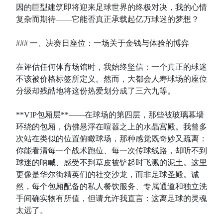
因的巨型建筑即将迎来足球世界的终极对决，我的心情
复杂而期待——它能否真正承载起亿万球迷的梦想？
### 一、决赛日座位：一场关于金钱与体验的博弈
在评估任何体育场馆时，我始终坚信：一个真正的球迷
不该被价格标签所定义。然而，大都会人寿球场的座位
分级却残酷地将这份热爱划分成了三六九等。
**VIP包厢层**——在球场的第四层，那些被玻璃幕墙
环绕的包厢，仿佛悬浮在喧嚣之上的水晶宫殿。我曾多
次站在类似的位置俯瞰球场，那种感觉既奇妙又疏离：
你能看清每一个战术跑位、每一次传球线路，却听不到
球迷的呐喊、感受不到草皮被铲起时飞溅的泥土。这里
更像是华尔街精英们的社交沙龙，而非足球圣殿。诚
然，每个包厢配备的私人餐饮服务、专属通道和独立洗
手间确实物有所值，但请允许我直言：这离足球的灵魂
太远了。