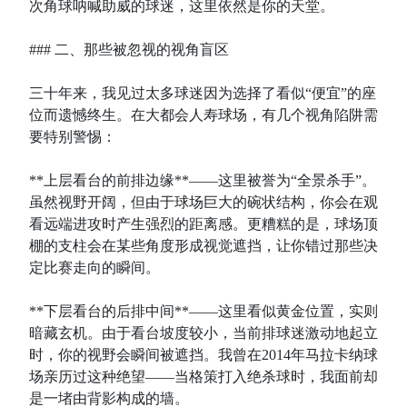
次角球呐喊助威的球迷，这里依然是你的天堂。
### 二、那些被忽视的视角盲区
三十年来，我见过太多球迷因为选择了看似“便宜”的座
位而遗憾终生。在大都会人寿球场，有几个视角陷阱需
要特别警惕：
**上层看台的前排边缘**——这里被誉为“全景杀手”。
虽然视野开阔，但由于球场巨大的碗状结构，你会在观
看远端进攻时产生强烈的距离感。更糟糕的是，球场顶
棚的支柱会在某些角度形成视觉遮挡，让你错过那些决
定比赛走向的瞬间。
**下层看台的后排中间**——这里看似黄金位置，实则
暗藏玄机。由于看台坡度较小，当前排球迷激动地起立
时，你的视野会瞬间被遮挡。我曾在2014年马拉卡纳球
场亲历过这种绝望——当格策打入绝杀球时，我面前却
是一堵由背影构成的墙。