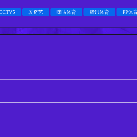
CCTV5
爱奇艺
咪咕体育
腾讯体育
PP体