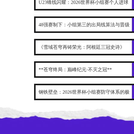
U23锋线闪耀：2026世界杯小组赛个人进球
全记录
48强赛制下：小组第三的出局线算法与晋级
门槛推演
《雪域苍穹再铸荣光：阿根廷三冠史诗》
**苍穹终局：巅峰纪元·不灭之冠**
钢铁壁垒：2026世界杯小组赛防守体系的极
致博弈