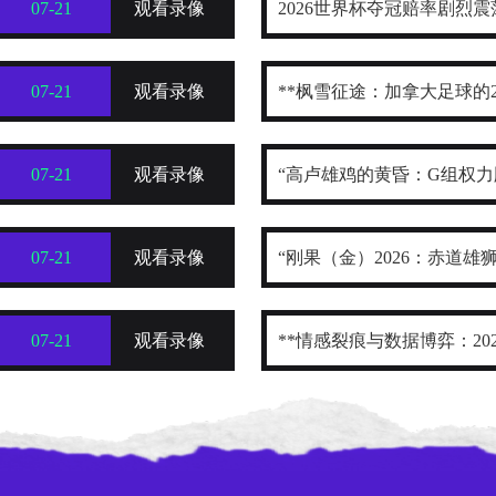
07-21
观看录像
2026世界杯夺冠赔率剧烈
构最新榜单出炉
07-21
观看录像
**枫雪征途：加拿大足球的2
07-21
观看录像
“高卢雄鸡的黄昏：G组权
变”
07-21
观看录像
“刚果（金）2026：赤道雄
07-21
观看录像
**情感裂痕与数据博弈：20
暴的多维解构**